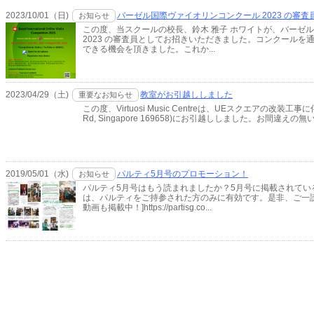
2023/10/01（日)
バーゼル国際ヴァイオリンコンクール 2023 の審
お知らせ
この度、当スクールの校長、鈴木 雅子 ホワイトが、バーゼ
2023 の審査員としてお招きいただきました。コンクールを
できる機会を頂きました。これか...
2023/04/29（土)
教室がお引越ししました
重要なお知らせ
この度、Virtuosi Music Centreは、UEスクエアの改装工事に伴い、R
Rd, Singapore 169658)にお引越ししました。お間違
2019/05/01（水)
パルティ5月号のプロモーション！
お知らせ
パルティ5月号はもう読まれましたか？5月号に掲載されてい
は、パルティをご持参された方のみに有効です。是非、ご一読
動画も掲載中！]https://partisg.co...