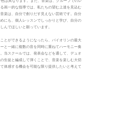
音色は異なります。また、音楽は、グループでのレ
れる画一的な指導では、私たちの望む上達を見込む
。音楽は、自分で創りだす見えない芸術です。自分
ためにも、個人レッスンでしっかりと学び、自分の
楽しんでほしいと願っています。
むことができるようになったら、バイオリンの最大
ヤーと一緒に複数の音を同時に重ねてハーモニー奏
ん。当スクールでは、発表会などを通して、デュオ
他の生徒と編成して弾くことで、音楽を楽しむ大切
って体感する機会を可能な限り提供したいと考えて