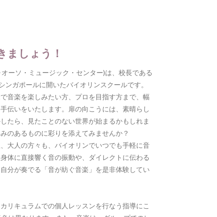
きましょう！
re(ヴィルトゥオーソ・ミュージック・センター)は、校長である
年にシンガポールに開いたバイオリンスクールです。
味で音楽を楽しみたい方、プロを目指す方まで、幅
お手伝いをいたします。扉の向こうには、素晴らし
かしたら、見たことのない世界が始まるかもしれま
深みのあるものに彩りを添えてみませんか？
生、大人の方々も、バイオリンでいつでも手軽に音
。身体に直接響く音の振動や、ダイレクトに伝わる
。自分が奏でる「音が紡ぐ音楽」を是非体験してい
たカリキュラムでの個人レッスンを行なう指導にこ