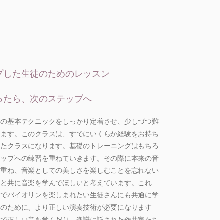
プした生徒のためのレッスン
ったら、次のステップへ
その基本テクニックをしっかり定着させ、少しづつ難
きます。このクラスは、すでにいくらか経験をお持ち
したクラスになります。基礎のトレーニングはもちろ
テップへの練習を重ねていきます。その際に本来の音
、重ね、音楽としての美しさを楽しむことを忘れない
ンと共に音楽を学んでほしいと考えています。これ
味でバイオリンを楽しまれたい生徒さんにも共通に学
そのために、より正しい演奏技術が必要になります
音で正しい音を学んだり、楽譜に託された作曲家たち