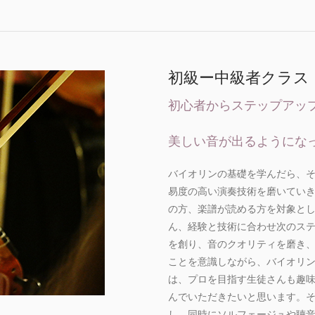
初級ー中級者クラス
初心者からステップアッ
美しい音が出るようにな
バイオリンの基礎を学んだら、
易度の高い演奏技術を磨いてい
の方、楽譜が読める方を対象と
ん、経験と技術に合わせ次のス
を創り、音のクオリティを磨き
ことを意識しながら、バイオリ
は、プロを目指す生徒さんも趣
んでいただきたいと思います。
し、同時にソルフェージュや聴