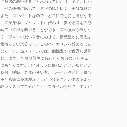
のに敷居の高い楽器だと思われていたりします。しか
は、他の楽器に比べて、選択の幅も広く、実は気軽に
。また、コンパクトなので、どこにでも持ち運びがで
め、音が身体にダイレクトに伝わり、奏でる音を五感
、幅広い音域を奏でることができ、音の強弱や豊かな
すく、弾き手の想いを音にのせて、情感豊かに表現す
る素晴らしい楽器です。このバイオリンを始めるにあ
になります。当スクールでは、個性豊かで優秀な講師
歩にします。年齢や個性に合わせた独自のカリキュラ
導にあたります。バイオリンに振れたことがないとい
、姿勢、呼吸、身体の使い方、ボーイングという最も
程をとる練習を無理なく身につけることができるよう
体験レッスンで自分に合ったスタイルを発見してくだ