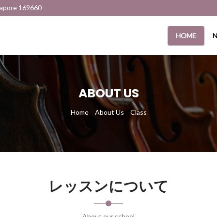
gapore 169660
HOME
ABOUT US
Home
About Us
Class
レッスンについて
About our school