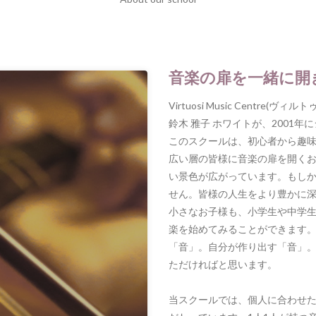
音楽の扉を一緒に開
Virtuosi Music Cent
鈴木 雅子 ホワイトが、2001
このスクールは、初心者から趣
広い層の皆様に音楽の扉を開く
い景色が広がっています。もし
せん。皆様の人生をより豊かに
小さなお子様も、小学生や中学
楽を始めてみることができます
「音」。自分が作り出す「音」
ただければと思います。
当スクールでは、個人に合わせ