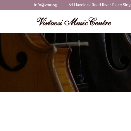
info@vmc.sg
64 Havelock Road River Place Sin